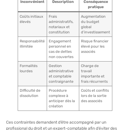
Inconvénient
Description
Conséquence
pratique
Coûts initiaux
Frais
Augmentation
élevés
administratifs,
du budget
notariaux et
global
constitution
d’investissement
Responsabilité
Engagement
Risque financier
illimitée
personnel en
élevé pour les
cas de dettes
associés
non couvertes
Formalités
Gestion
Charge de
lourdes
administrative
travail
et comptable
importante et
contraignante
frais récurrents
Difficulté de
Procédure
Coûts et conflits
dissolution
complexe à
lors de la sortie
anticiper dès la
des associés
création
Ces contraintes demandent d’être accompagné par un
profissional du droit et un expert-comptable afin d’éviter des