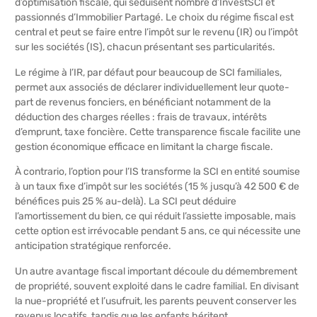
d’optimisation fiscale, qui séduisent nombre d’InvestSCI et
passionnés d’Immobilier Partagé. Le choix du régime fiscal est
central et peut se faire entre l’impôt sur le revenu (IR) ou l’impôt
sur les sociétés (IS), chacun présentant ses particularités.
Le régime à l’IR, par défaut pour beaucoup de SCI familiales,
permet aux associés de déclarer individuellement leur quote-
part de revenus fonciers, en bénéficiant notamment de la
déduction des charges réelles : frais de travaux, intérêts
d’emprunt, taxe foncière. Cette transparence fiscale facilite une
gestion économique efficace en limitant la charge fiscale.
À contrario, l’option pour l’IS transforme la SCI en entité soumise
à un taux fixe d’impôt sur les sociétés (15 % jusqu’à 42 500 € de
bénéfices puis 25 % au-delà). La SCI peut déduire
l’amortissement du bien, ce qui réduit l’assiette imposable, mais
cette option est irrévocable pendant 5 ans, ce qui nécessite une
anticipation stratégique renforcée.
Un autre avantage fiscal important découle du démembrement
de propriété, souvent exploité dans le cadre familial. En divisant
la nue-propriété et l’usufruit, les parents peuvent conserver les
revenus locatifs, tandis que les enfants héritent