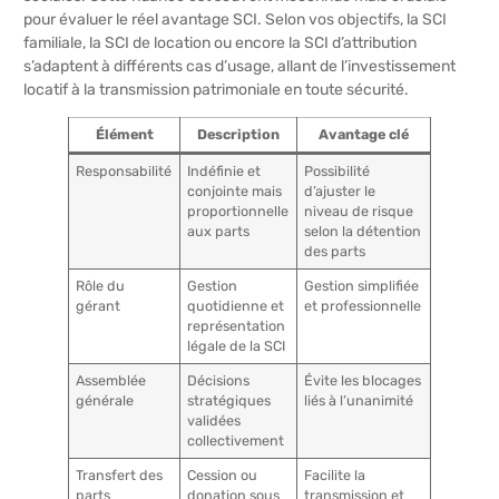
pour évaluer le réel avantage SCI. Selon vos objectifs, la SCI
familiale, la SCI de location ou encore la SCI d’attribution
s’adaptent à différents cas d’usage, allant de l’investissement
locatif à la transmission patrimoniale en toute sécurité.
Élément
Description
Avantage clé
Responsabilité
Indéfinie et
Possibilité
conjointe mais
d’ajuster le
proportionnelle
niveau de risque
aux parts
selon la détention
des parts
Rôle du
Gestion
Gestion simplifiée
gérant
quotidienne et
et professionnelle
représentation
légale de la SCI
Assemblée
Décisions
Évite les blocages
générale
stratégiques
liés à l’unanimité
validées
collectivement
Transfert des
Cession ou
Facilite la
parts
donation sous
transmission et