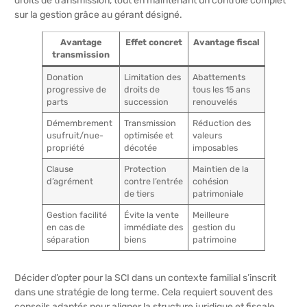
droits de transmission, tout en maintenant un contrôle complet
sur la gestion grâce au gérant désigné.
Avantage
Effet concret
Avantage fiscal
transmission
Donation
Limitation des
Abattements
progressive de
droits de
tous les 15 ans
parts
succession
renouvelés
Démembrement
Transmission
Réduction des
usufruit/nue-
optimisée et
valeurs
propriété
décotée
imposables
Clause
Protection
Maintien de la
d’agrément
contre l’entrée
cohésion
de tiers
patrimoniale
Gestion facilité
Évite la vente
Meilleure
en cas de
immédiate des
gestion du
séparation
biens
patrimoine
Décider d’opter pour la SCI dans un contexte familial s’inscrit
dans une stratégie de long terme. Cela requiert souvent des
conseils adaptés pour aligner la structure juridique et fiscale