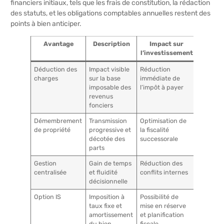
financiers initiaux, tels que les frais de constitution, la rédaction
des statuts, et les obligations comptables annuelles restent des
points à bien anticiper.
Avantage
Description
Impact sur
l’investissement
Déduction des
Impact visible
Réduction
charges
sur la base
immédiate de
imposable des
l’impôt à payer
revenus
fonciers
Démembrement
Transmission
Optimisation de
de propriété
progressive et
la fiscalité
décotée des
successorale
parts
Gestion
Gain de temps
Réduction des
centralisée
et fluidité
conflits internes
décisionnelle
Option IS
Imposition à
Possibilité de
taux fixe et
mise en réserve
amortissement
et planification
du bien
fiscale