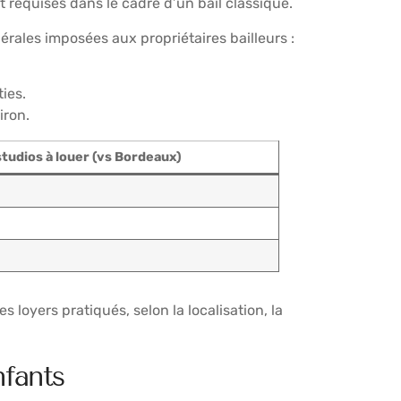
 requises dans le cadre d’un bail classique.
érales imposées aux propriétaires bailleurs :
ies.
iron.
tudios à louer (vs Bordeaux)
es loyers pratiqués, selon la localisation, la
nfants