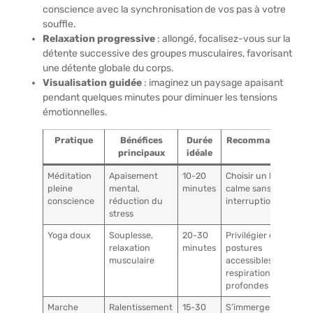
conscience avec la synchronisation de vos pas à votre
souffle.
Relaxation progressive
: allongé, focalisez-vous sur la
détente successive des groupes musculaires, favorisant
une détente globale du corps.
Visualisation guidée
: imaginez un paysage apaisant
pendant quelques minutes pour diminuer les tensions
émotionnelles.
Pratique
Bénéfices
Durée
Recommandations
principaux
idéale
Méditation
Apaisement
10-20
Choisir un lieu
pleine
mental,
minutes
calme sans
conscience
réduction du
interruption
stress
Yoga doux
Souplesse,
20-30
Privilégier des
relaxation
minutes
postures
musculaire
accessibles et
respirations
profondes
Marche
Ralentissement
15-30
S’immerger dans